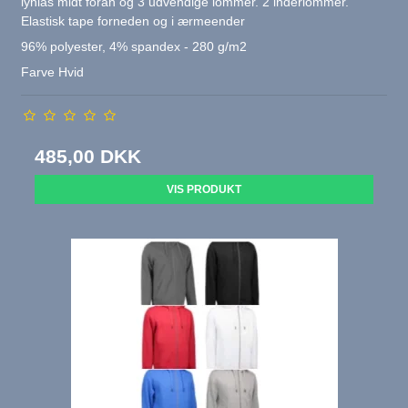
lynlås midt foran og 3 udvendige lommer. 2 inderlommer.
Elastisk tape forneden og i ærmeender
96% polyester, 4% spandex - 280 g/m2
Farve Hvid
485,00 DKK
VIS PRODUKT